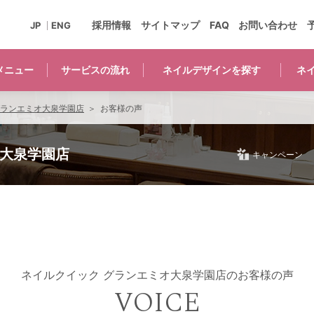
採用情報
サイトマップ
FAQ
お問い合わせ
JP
ENG
メニュー
サービスの
流れ
ネイルデザインを
探す
ネ
グランエミオ大泉学園店
お客様の声
オ大泉学園店
キャンペーン
ネイルクイック グランエミオ大泉学園店のお客様の声
VOICE