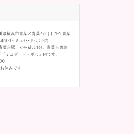
神奈川県横浜市青葉区青葉台2丁目1-1 青葉
th1-1F ミュゼ･ド･ポゥ内
青葉台駅」から徒歩1分。青葉台東急
1-1F『ミュゼ・ド・ポゥ』内です。
00
はお休みです