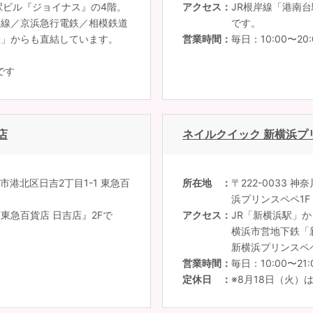
駅ビル『ジョイナス』の4階。
アクセス
JR根岸線「港南
い線／京浜急行電鉄／相模鉄道
です。
駅」からも直結しています。
営業時間
毎日：10:00〜20:
です
店
ネイルクイック 新横浜プ
浜市港北区日吉2丁目1-1 東急百
所在地
〒222-0033 
浜プリンスペペ1F
東急百貨店 日吉店』2Fで
アクセス
JR「新横浜駅」か
横浜市営地下鉄「
新横浜プリンスペ
営業時間
毎日：10:00〜21:
定休日
※8月18日（火）