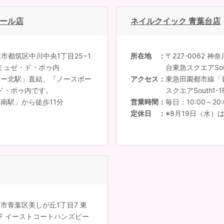
モール店
ネイルクイック 青葉台店
横浜市都筑区中川中央1丁目25−1
所在地
〒227-0062 
 ミュゼ・ド・ポゥ内
台東急スクエアSou
ター北駅」直結、『ノースポー
アクセス
東急田園都市線「
・ド・ポゥ内です。
スクエアSouth
南駅」から徒歩11分
営業時間
毎日：10:00～20:
定休日
※8月19日（水）
横浜市青葉区美しが丘1丁目7 東
F イーストコートハンズビー