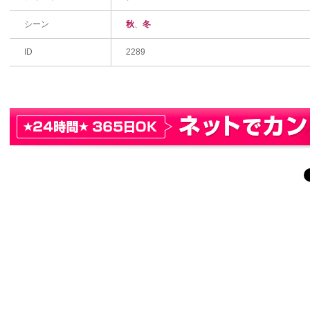
シーン
秋
、
冬
ID
2289